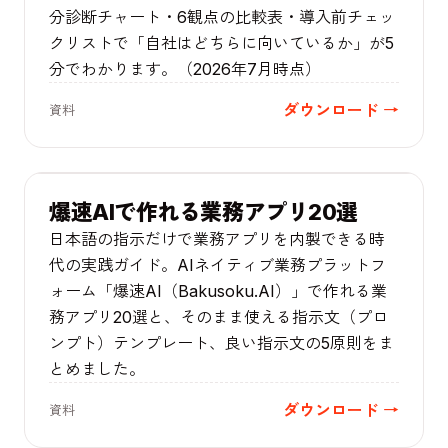
分診断チャート・6観点の比較表・導入前チェッ
クリストで「自社はどちらに向いているか」が5
分でわかります。（2026年7月時点）
ダウンロード →
資料
実例集
爆速AIで作れる業務アプリ20選
日本語の指示だけで業務アプリを内製できる時
代の実践ガイド。AIネイティブ業務プラットフ
ォーム「爆速AI（Bakusoku.AI）」で作れる業
務アプリ20選と、そのまま使える指示文（プロ
ンプト）テンプレート、良い指示文の5原則をま
とめました。
ダウンロード →
資料