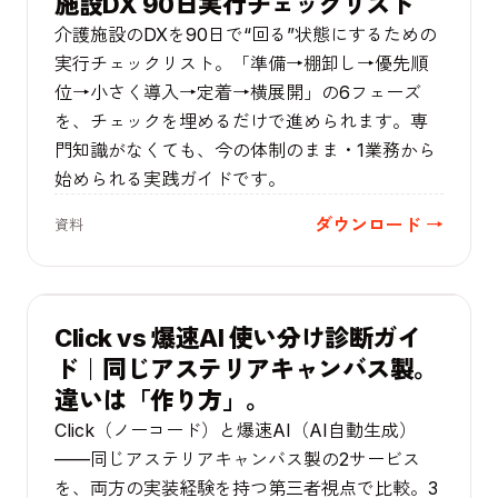
施設DX 90日実行チェックリスト
介護施設のDXを90日で“回る”状態にするための
実行チェックリスト。「準備→棚卸し→優先順
位→小さく導入→定着→横展開」の6フェーズ
を、チェックを埋めるだけで進められます。専
門知識がなくても、今の体制のまま・1業務から
始められる実践ガイドです。
ダウンロード →
資料
ガイド
Click vs 爆速AI 使い分け診断ガイ
ド｜同じアステリアキャンバス製。
違いは「作り方」。
Click（ノーコード）と爆速AI（AI自動生成）
——同じアステリアキャンバス製の2サービス
を、両方の実装経験を持つ第三者視点で比較。3