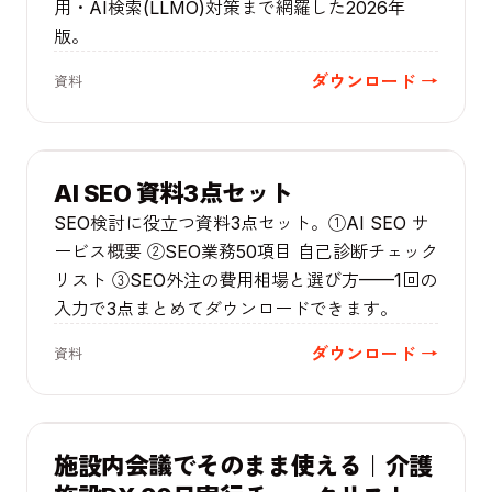
用・AI検索(LLMO)対策まで網羅した2026年
版。
ダウンロード →
資料
サービス資料
AI SEO 資料3点セット
SEO検討に役立つ資料3点セット。①AI SEO サ
ービス概要 ②SEO業務50項目 自己診断チェック
リスト ③SEO外注の費用相場と選び方——1回の
入力で3点まとめてダウンロードできます。
ダウンロード →
資料
チェックリスト
施設内会議でそのまま使える｜介護