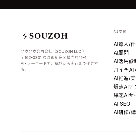
AI支援
SOUZOH
AI導入
ソウゾウ合同会社（SOUZOH LLC.）
AI顧問
〒162-0831 東京都新宿区横寺町41-4
AI活用診
AI×ノーコードで、構想から実行まで伴走す
月イチA
る。
AI推進
爆速AI
爆速AIサ
AI SEO
AI研修/