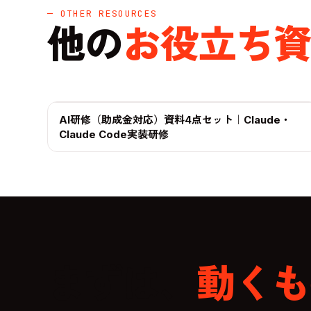
— OTHER RESOURCES
他の
お役立ち
AI研修（助成金対応）資料4点セット｜Claude・
サービス資料
Claude Code実装研修
まずは、
動くも