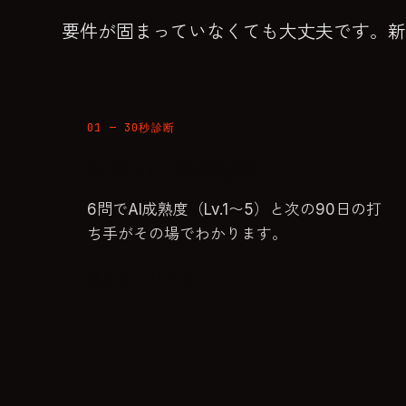
要件が固まっていなくても大丈夫です。新
01 — 30秒診断
無料のAI組織診断
6問でAI成熟度（Lv.1〜5）と次の90日の打
ち手がその場でわかります。
診断をはじめる →