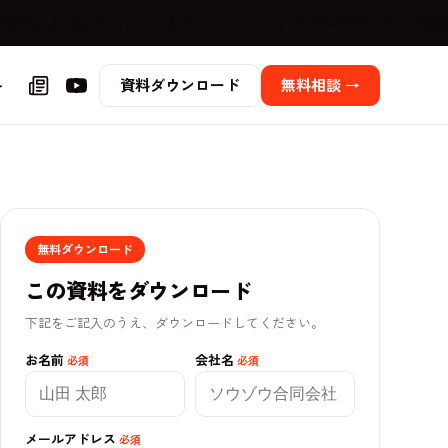
Nocoders Japan】AI × ノーコードで仕事を変える！の開催の
料
資料ダウンロード
無料相談 →
無料ダウンロード
この資料をダウンロード
下記をご記入のうえ、ダウンロードしてください。
お名前
会社名
必須
必須
メールアドレス
必須