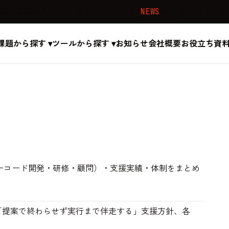
08.04
【メディア掲載のお知らせ】
NEWS
2025.04.15
【一般社団法人
課題から探す ▾
ツールから探す ▾
お知らせ
会社概要
お役立ち資
ノーコード開発・研修・顧問）・支援実績・体制をまとめ
「提案で終わらせず実行まで伴走する」支援方針、各