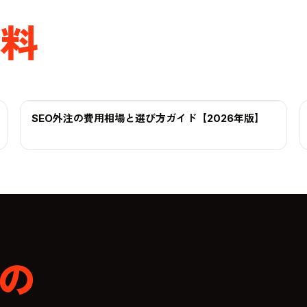
資料
SEO外注の費用相場と選び方ガイド【2026年版】
ガイド
の
で確かめてみま