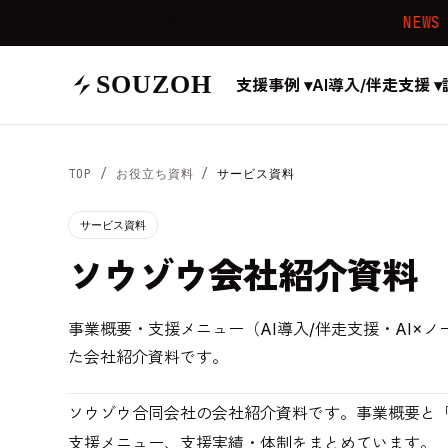
で変わる？（一般社団法人Nocoders Japan協会）
NEWS
2025.
SOUZOH
支援事例 ▾
AI導入/伴走支援 ▾
TOP /
お役立ち資料
/
サービス資料
サービス資料
ソウゾウ会社紹介資料
事業概要・支援メニュー（AI導入/伴走支援・AI×
た会社紹介資料です。
PDF資料
ソウゾウ合同会社の会社紹介資料です。事業概要と
サービス資料
支援メニュー、支援実績・体制をまとめています。